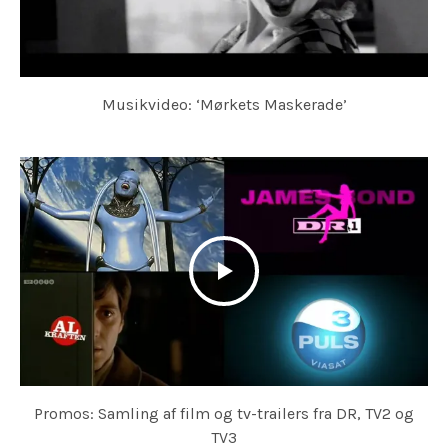
Musikvideo: ‘Mørkets Maskerade’
Promos: Samling af film og tv-trailers fra DR, TV2 og
TV3