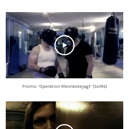
Promo: ‘Operation Menneskejagt’ (SoMe)